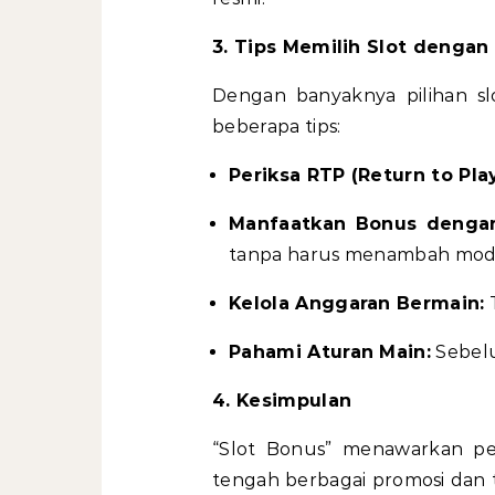
3. Tips Memilih Slot denga
Dengan banyaknya pilihan sl
beberapa tips:
Periksa RTP (Return to Play
Manfaatkan Bonus dengan
tanpa harus menambah mod
Kelola Anggaran Bermain:
T
Pahami Aturan Main:
Sebelum
4. Kesimpulan
“Slot Bonus” menawarkan p
tengah berbagai promosi dan 