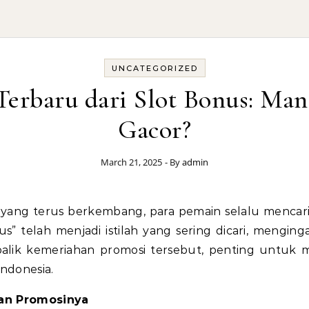
UNCATEGORIZED
Terbaru dari Slot Bonus: Man
Gacor?
March 21, 2025
- By
admin
s” telah menjadi istilah yang sering dicari, mengin
 balik kemeriahan promosi tersebut, penting untu
Indonesia.
dan Promosinya