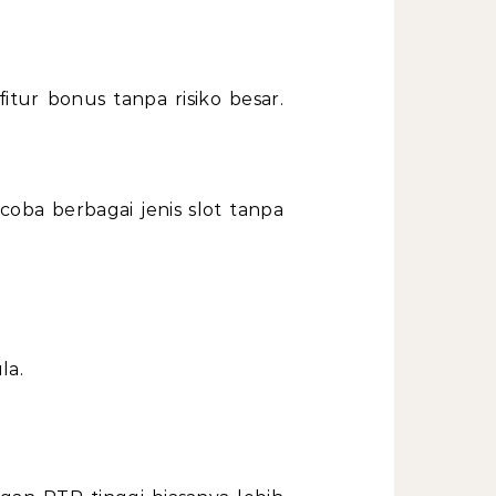
tur bonus tanpa risiko besar.
oba berbagai jenis slot tanpa
la.