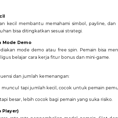
cil
n kecil membantu memahami simbol, payline, dan fi
han bisa ditingkatkan sesuai strategi.
an Mode Demo
ediakan mode demo atau free spin. Pemain bisa menc
aligus belajar cara kerja fitur bonus dan mini-game.
ekuensi dan jumlah kemenangan:
 muncul tapi jumlah kecil, cocok untuk pemain pemu
api besar, lebih cocok bagi pemain yang suka risiko.
 Player)