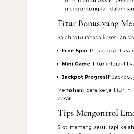
RTP menunjukkan persenta
menguntungkan dalam jangk
Fitur Bonus yang Me
Salah satu rahasia keseruan s
Free Spin
: Putaran gratis 
Mini Game
: Fitur interakti
Jackpot Progresif
: Jackpot
Memahami cara kerja fitur 
besar.
Tips Mengontrol Emo
Slot memang seru, tapi kalah