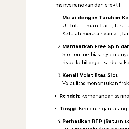
menyenangkan dan efektif:
Mulai dengan Taruhan Ke
Untuk pemain baru, taruha
Setelah merasa nyaman, taru
Manfaatkan Free Spin d
Slot online biasanya meny
risiko kehilangan saldo, sek
Kenali Volatilitas Slot
Volatilitas menentukan fr
Rendah
: Kemenangan sering
Tinggi
: Kemenangan jarang t
Perhatikan RTP (Return to