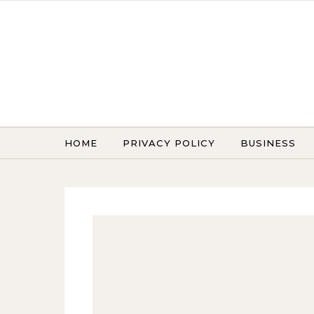
Skip to content
HOME
PRIVACY POLICY
BUSINESS