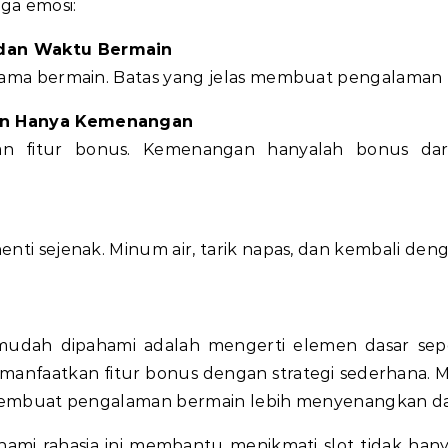
ga emosi:
 dan Waktu Bermain
lu lama bermain. Batas yang jelas membuat pengalama
kan Hanya Kemenangan
 dan fitur bonus. Kemenangan hanyalah bonus d
henti sejenak. Minum air, tarik napas, dan kembali den
mudah dipahami adalah mengerti elemen dasar seper
manfaatkan fitur bonus dengan strategi sederhana. Me
 membuat pengalaman bermain lebih menyenangkan dan
ami rahasia ini membantu menikmati slot tidak han