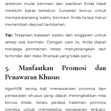
sebelum mulai bermain dan pastikan Anda tidak
melebihi batas tersebut. Gunakan bonus untuk
memperpanjang waktu bermain Anda tanpa harus
menambah deposit tambahan.
Tip:
Tetapkan batasan waktu dan anggaran untuk
setiap sesi bermain. Dengan cara ini, Anda dapat
menjaga permainan tetap menyenangkan dan
terhindar dari risiko finansial yang tidak perlu.
5. Manfaatkan Promosi dan
Penawaran Khusus
Agen108 sering kali menawarkan promosi dan
penawaran khusus yang dapat meningkatkan nilai
bonus Anda. Selalu periksa halaman promosi
mereka untuk mengetahui penawaran terbaru.