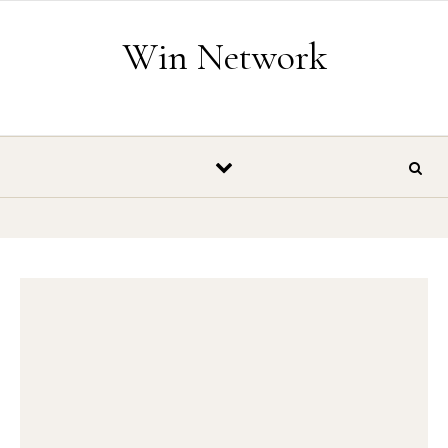
Skip to content
Win Network