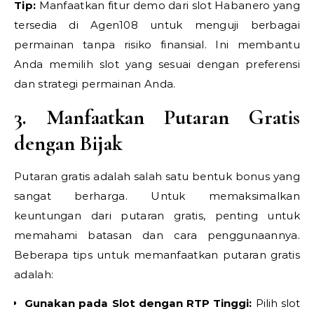
Tip:
Manfaatkan fitur demo dari slot Habanero yang
tersedia di Agen108 untuk menguji berbagai
permainan tanpa risiko finansial. Ini membantu
Anda memilih slot yang sesuai dengan preferensi
dan strategi permainan Anda.
3. Manfaatkan Putaran Gratis
dengan Bijak
Putaran gratis adalah salah satu bentuk bonus yang
sangat berharga. Untuk memaksimalkan
keuntungan dari putaran gratis, penting untuk
memahami batasan dan cara penggunaannya.
Beberapa tips untuk memanfaatkan putaran gratis
adalah:
Gunakan pada Slot dengan RTP Tinggi:
Pilih slot