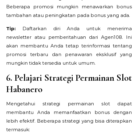
Beberapa promosi mungkin menawarkan bonus
tambahan atau peningkatan pada bonus yang ada.
Tip:
Daftarkan diri Anda untuk menerima
newsletter atau pemberitahuan dari Agen108. Ini
akan membantu Anda tetap terinformasi tentang
promosi terbaru dan penawaran eksklusif yang
mungkin tidak tersedia untuk umum.
6. Pelajari Strategi Permainan Slot
Habanero
Mengetahui strategi permainan slot dapat
membantu Anda memanfaatkan bonus dengan
lebih efektif. Beberapa strategi yang bisa diterapkan
termasuk: