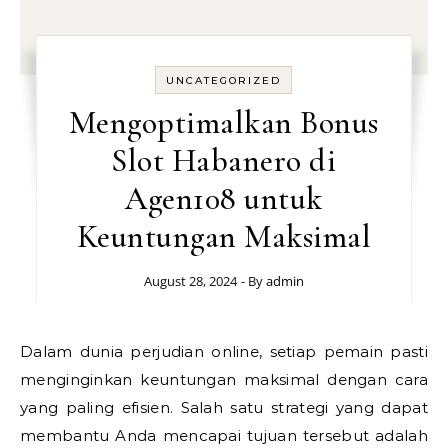
UNCATEGORIZED
Mengoptimalkan Bonus
Slot Habanero di
Agen108 untuk
Keuntungan Maksimal
August 28, 2024
- By
admin
Dalam dunia perjudian online, setiap pemain pasti
menginginkan keuntungan maksimal dengan cara
yang paling efisien. Salah satu strategi yang dapat
membantu Anda mencapai tujuan tersebut adalah