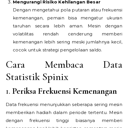
Mengurangi Risiko Kehilangan Besar
Dengan mengetahui pola putaran atau frekuensi
kemenangan, pemain bisa mengatur ukuran
taruhan secara lebih aman. Mesin dengan
volatilitas rendah cenderung memberi
kemenangan lebih sering meski jumlahnya kecil,
cocok untuk strategi pengelolaan saldo.
Cara Membaca Data
Statistik Spinix
1.
Periksa Frekuensi Kemenangan
Data frekuensi menunjukkan seberapa sering mesin
memberikan hadiah dalam periode tertentu. Mesin
dengan frekuensi tinggi biasanya memberi