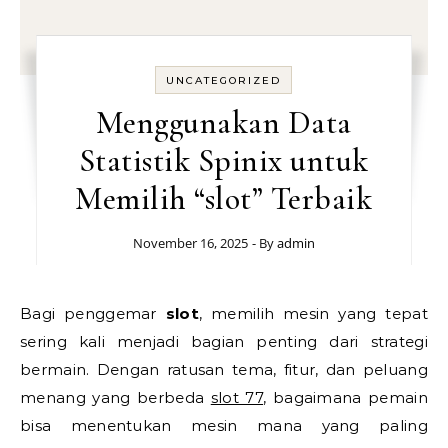
UNCATEGORIZED
Menggunakan Data
Statistik Spinix untuk
Memilih “slot” Terbaik
November 16, 2025
- By
admin
Bagi penggemar
slot
, memilih mesin yang tepat
sering kali menjadi bagian penting dari strategi
bermain. Dengan ratusan tema, fitur, dan peluang
menang yang berbeda
slot 77
, bagaimana pemain
bisa menentukan mesin mana yang paling