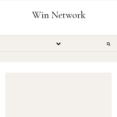
Skip to content
Win Network