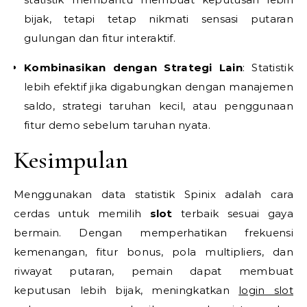
bijak, tetapi tetap nikmati sensasi putaran
gulungan dan fitur interaktif.
Kombinasikan dengan Strategi Lain
: Statistik
lebih efektif jika digabungkan dengan manajemen
saldo, strategi taruhan kecil, atau penggunaan
fitur demo sebelum taruhan nyata.
Kesimpulan
Menggunakan data statistik Spinix adalah cara
cerdas untuk memilih
slot
terbaik sesuai gaya
bermain. Dengan memperhatikan frekuensi
kemenangan, fitur bonus, pola multipliers, dan
riwayat putaran, pemain dapat membuat
keputusan lebih bijak, meningkatkan
login slot