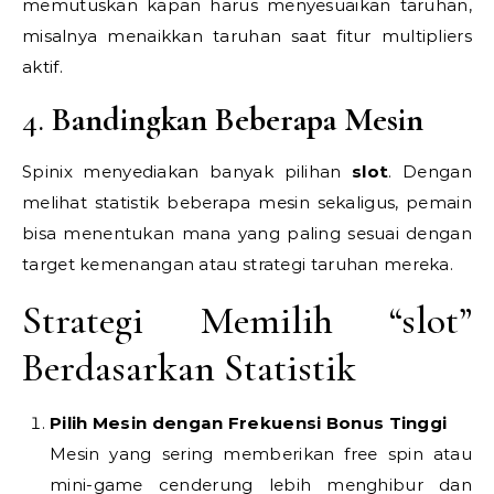
memutuskan kapan harus menyesuaikan taruhan,
misalnya menaikkan taruhan saat fitur multipliers
aktif.
4.
Bandingkan Beberapa Mesin
Spinix menyediakan banyak pilihan
slot
. Dengan
melihat statistik beberapa mesin sekaligus, pemain
bisa menentukan mana yang paling sesuai dengan
target kemenangan atau strategi taruhan mereka.
Strategi Memilih “slot”
Berdasarkan Statistik
Pilih Mesin dengan Frekuensi Bonus Tinggi
Mesin yang sering memberikan free spin atau
mini-game cenderung lebih menghibur dan