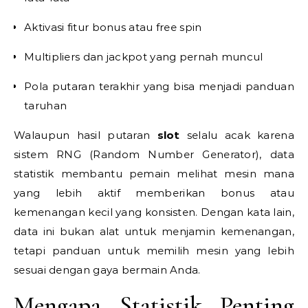
Aktivasi fitur bonus atau free spin
Multipliers dan jackpot yang pernah muncul
Pola putaran terakhir yang bisa menjadi panduan
taruhan
Walaupun hasil putaran
slot
selalu acak karena
sistem RNG (Random Number Generator), data
statistik membantu pemain melihat mesin mana
yang lebih aktif memberikan bonus atau
kemenangan kecil yang konsisten. Dengan kata lain,
data ini bukan alat untuk menjamin kemenangan,
tetapi panduan untuk memilih mesin yang lebih
sesuai dengan gaya bermain Anda.
Mengapa Statistik Penting