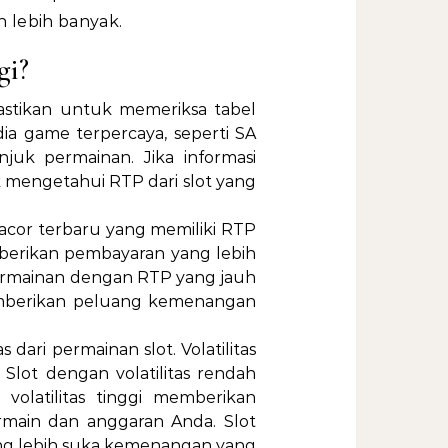
lebih banyak.
gi?
stikan untuk memeriksa tabel
ia game terpercaya, seperti SA
uk permainan. Jika informasi
uk mengetahui RTP dari slot yang
acor terbaru yang memiliki RTP
berikan pembayaran yang lebih
ermainan dengan RTP yang jauh
memberikan peluang kemenangan
dari permainan slot. Volatilitas
Slot dengan volatilitas rendah
volatilitas tinggi memberikan
ermain dan anggaran Anda. Slot
yang lebih suka kemenangan yang