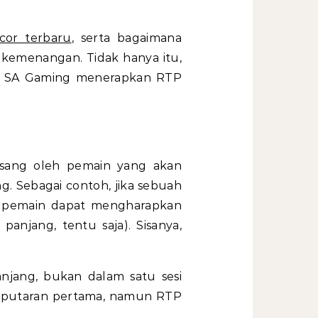
acor terbaru
, serta bagaimana
emenangan. Tidak hanya itu,
ti SA Gaming menerapkan RTP
pasang oleh pemain yang akan
. Sebagai contoh, jika sebuah
n, pemain dapat mengharapkan
njang, tentu saja). Sisanya,
njang, bukan dalam satu sesi
pa putaran pertama, namun RTP