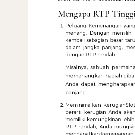
Mengapa RTP Tinggi 
Peluang Kemenangan yang L
menang. Dengan memilih 
kembali sebagian besar ta
dalam jangka panjang, mes
dengan RTP rendah.
Misalnya, sebuah permai
memenangkan hadiah diband
Anda dapat mengharapkan
panjang.
Meminimalkan KerugianSlo
berarti kerugian Anda akan
memiliki kemungkinan lebih
RTP rendah, Anda mungkin
mendapatkan kemenangan kec