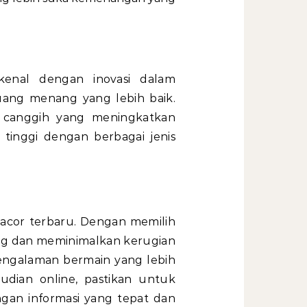
kenal dengan inovasi dalam
ang menang yang lebih baik.
r canggih yang meningkatkan
tinggi dengan berbagai jenis
gacor terbaru. Dengan memilih
ng dan meminimalkan kerugian
pengalaman bermain yang lebih
dian online, pastikan untuk
gan informasi yang tepat dan