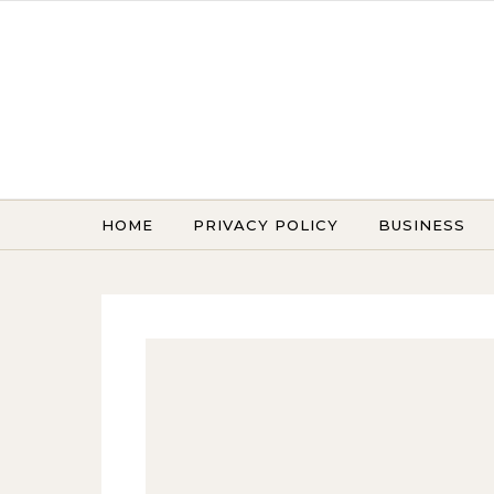
Skip to content
HOME
PRIVACY POLICY
BUSINESS