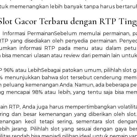
k memenangkan lebih banyak tanpa harus bertaruh 
lot Gacor Terbaru dengan RTP Ting
 Informasi PermainanSebelum memulai permainan, pa
TP yang disediakan oleh penyedia permainan. Penyed
umkan informasi RTP pada menu atau dalam petunj
a bisa mencari ulasan atau review dari pemain lain unt
 96% atau LebihSebagai patokan umum, pilihlah slot g
96% menunjukkan bahwa slot tersebut cenderung mem
an peluang kemenangan Anda. Namun, ada beberapa p
yang mencapai 98% atau lebih, yang tentu saja bisa 
ain RTP, Anda juga harus mempertimbangkan volatilitas 
ng dan besar kemenangan yang diberikan oleh slot. 
angan kecil tetapi sering, sementara slot dengan 
bih jarang. Pilihlah slot yang sesuai dengan gaya b
ilitas rendah bisa menjadi pilihan ideal untuk pemain 