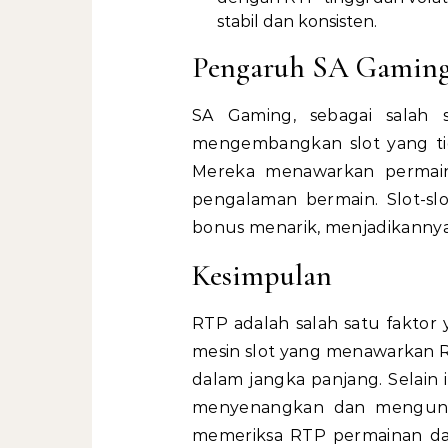
stabil dan konsisten.
Pengaruh SA Gaming 
SA Gaming, sebagai salah 
mengembangkan slot yang ti
Mereka menawarkan permaina
pengalaman bermain. Slot-sl
bonus menarik, menjadikannya 
Kesimpulan
RTP adalah salah satu faktor
mesin slot yang menawarkan 
dalam jangka panjang. Selain
menyenangkan dan menguntun
memeriksa RTP permainan dan