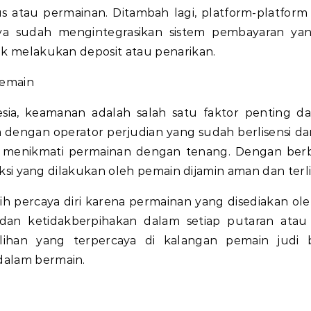
us atau permainan. Ditambah lagi, platform-platfo
ya sudah mengintegrasikan sistem pembayaran ya
uk melakukan deposit atau penarikan.
emain
sia, keamanan adalah salah satu faktor penting dal
dengan operator perjudian yang sudah berlisensi da
 menikmati permainan dengan tenang. Dengan berb
saksi yang dilakukan oleh pemain dijamin aman dan terl
ih percaya diri karena permainan yang disediakan ol
dan ketidakberpihakan dalam setiap putaran atau
ihan yang terpercaya di kalangan pemain judi 
alam bermain.