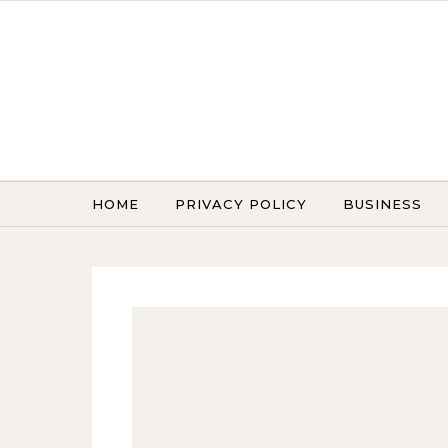
Skip to content
HOME
PRIVACY POLICY
BUSINESS