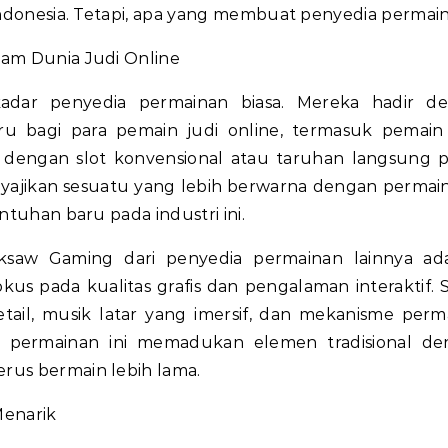
ndonesia. Tetapi, apa yang membuat penyedia permain
am Dunia Judi Online
dar penyedia permainan biasa. Mereka hadir d
 bagi para pemain judi online, termasuk pemai
ik dengan slot konvensional atau taruhan langsung 
ikan sesuatu yang lebih berwarna dengan permainan
tuhan baru pada industri ini.
aw Gaming dari penyedia permainan lainnya ad
us pada kualitas grafis dan pengalaman interaktif.
detail, musik latar yang imersif, dan mekanisme p
, permainan ini memadukan elemen tradisional den
us bermain lebih lama.
enarik