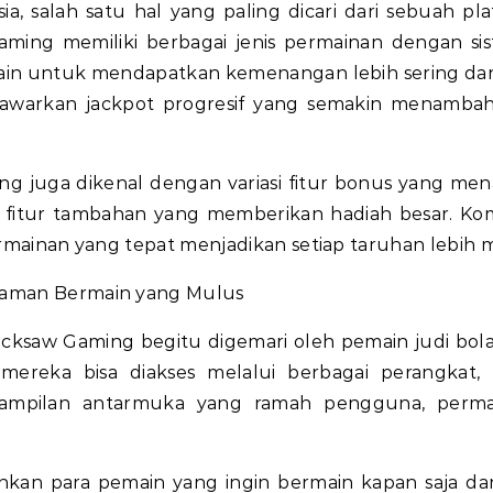
ia, salah satu hal yang paling dicari dari sebuah pl
ming memiliki berbagai jenis permainan dengan si
 untuk mendapatkan kemenangan lebih sering dan le
awarkan jackpot progresif yang semakin menambah 
 juga dikenal dengan variasi fitur bonus yang menar
fitur tambahan yang memberikan hadiah besar. Ko
rmainan yang tepat menjadikan setiap taruhan lebih 
aman Bermain yang Mulus
cksaw Gaming begitu digemari oleh pemain judi bol
 mereka bisa diakses melalui berbagai perangkat,
ampilan antarmuka yang ramah pengguna, permain
kan para pemain yang ingin bermain kapan saja dan