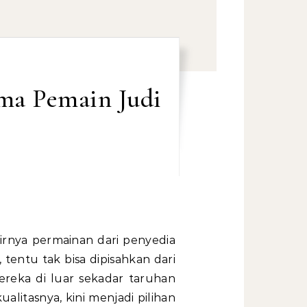
ma Pemain Judi
dirnya permainan dari penyedia
 tentu tak bisa dipisahkan dari
reka di luar sekadar taruhan
litasnya, kini menjadi pilihan