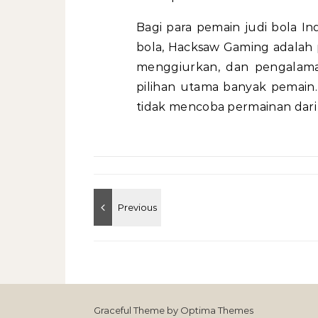
Bagi para pemain judi bola I
bola, Hacksaw Gaming adalah 
menggiurkan, dan pengalama
pilihan utama banyak pemain. 
tidak mencoba permainan dari
Graceful Theme by
Optima Themes