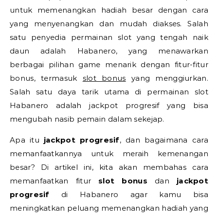
untuk memenangkan hadiah besar dengan cara
yang menyenangkan dan mudah diakses. Salah
satu penyedia permainan slot yang tengah naik
daun adalah Habanero, yang menawarkan
berbagai pilihan game menarik dengan fitur-fitur
bonus, termasuk
slot bonus
yang menggiurkan.
Salah satu daya tarik utama di permainan slot
Habanero adalah jackpot progresif yang bisa
mengubah nasib pemain dalam sekejap.
Apa itu
jackpot progresif
, dan bagaimana cara
memanfaatkannya untuk meraih kemenangan
besar? Di artikel ini, kita akan membahas cara
memanfaatkan fitur
slot bonus
dan
jackpot
progresif
di Habanero agar kamu bisa
meningkatkan peluang memenangkan hadiah yang