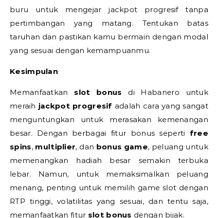
buru untuk mengejar jackpot progresif tanpa
pertimbangan yang matang. Tentukan batas
taruhan dan pastikan kamu bermain dengan modal
yang sesuai dengan kemampuanmu.
Kesimpulan
Memanfaatkan
slot bonus
di Habanero untuk
meraih
jackpot progresif
adalah cara yang sangat
menguntungkan untuk merasakan kemenangan
besar. Dengan berbagai fitur bonus seperti
free
spins
,
multiplier
, dan
bonus game
, peluang untuk
memenangkan hadiah besar semakin terbuka
lebar. Namun, untuk memaksimalkan peluang
menang, penting untuk memilih game slot dengan
RTP tinggi, volatilitas yang sesuai, dan tentu saja,
memanfaatkan fitur
slot bonus
dengan bijak.