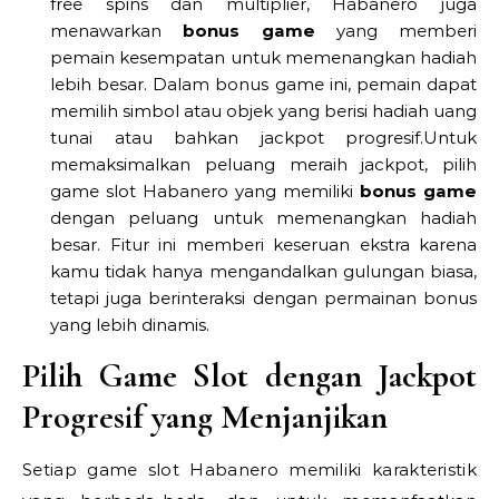
free spins dan multiplier, Habanero juga
menawarkan
bonus game
yang memberi
pemain kesempatan untuk memenangkan hadiah
lebih besar. Dalam bonus game ini, pemain dapat
memilih simbol atau objek yang berisi hadiah uang
tunai atau bahkan jackpot progresif.Untuk
memaksimalkan peluang meraih jackpot, pilih
game slot Habanero yang memiliki
bonus game
dengan peluang untuk memenangkan hadiah
besar. Fitur ini memberi keseruan ekstra karena
kamu tidak hanya mengandalkan gulungan biasa,
tetapi juga berinteraksi dengan permainan bonus
yang lebih dinamis.
Pilih Game Slot dengan Jackpot
Progresif yang Menjanjikan
Setiap game slot Habanero memiliki karakteristik