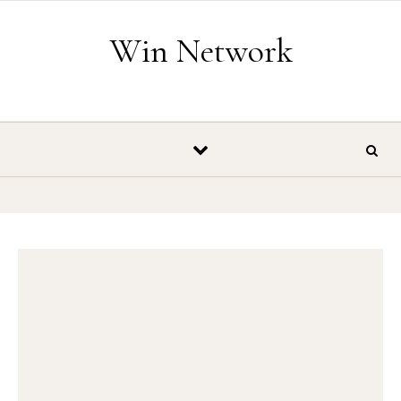
Skip to content
Win Network