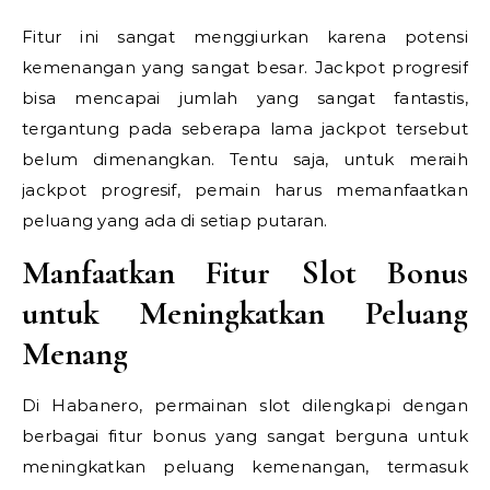
Fitur ini sangat menggiurkan karena potensi
kemenangan yang sangat besar. Jackpot progresif
bisa mencapai jumlah yang sangat fantastis,
tergantung pada seberapa lama jackpot tersebut
belum dimenangkan. Tentu saja, untuk meraih
jackpot progresif, pemain harus memanfaatkan
peluang yang ada di setiap putaran.
Manfaatkan Fitur Slot Bonus
untuk Meningkatkan Peluang
Menang
Di Habanero, permainan slot dilengkapi dengan
berbagai fitur bonus yang sangat berguna untuk
meningkatkan peluang kemenangan, termasuk