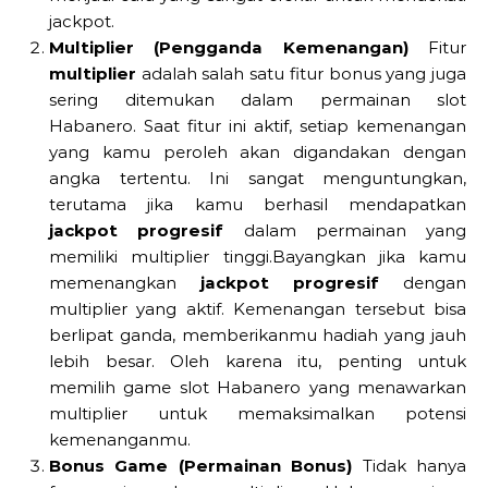
jackpot.
Multiplier (Pengganda Kemenangan)
Fitur
multiplier
adalah salah satu fitur bonus yang juga
sering ditemukan dalam permainan slot
Habanero. Saat fitur ini aktif, setiap kemenangan
yang kamu peroleh akan digandakan dengan
angka tertentu. Ini sangat menguntungkan,
terutama jika kamu berhasil mendapatkan
jackpot progresif
dalam permainan yang
memiliki multiplier tinggi.Bayangkan jika kamu
memenangkan
jackpot progresif
dengan
multiplier yang aktif. Kemenangan tersebut bisa
berlipat ganda, memberikanmu hadiah yang jauh
lebih besar. Oleh karena itu, penting untuk
memilih game slot Habanero yang menawarkan
multiplier untuk memaksimalkan potensi
kemenanganmu.
Bonus Game (Permainan Bonus)
Tidak hanya