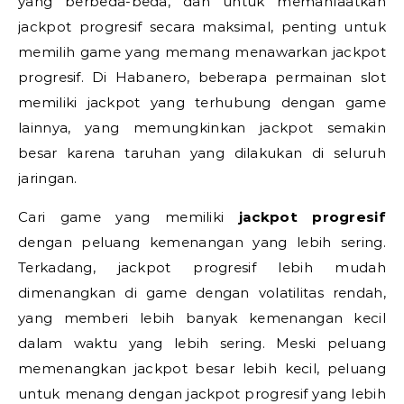
yang berbeda-beda, dan untuk memanfaatkan
jackpot progresif secara maksimal, penting untuk
memilih game yang memang menawarkan jackpot
progresif. Di Habanero, beberapa permainan slot
memiliki jackpot yang terhubung dengan game
lainnya, yang memungkinkan jackpot semakin
besar karena taruhan yang dilakukan di seluruh
jaringan.
Cari game yang memiliki
jackpot progresif
dengan peluang kemenangan yang lebih sering.
Terkadang, jackpot progresif lebih mudah
dimenangkan di game dengan volatilitas rendah,
yang memberi lebih banyak kemenangan kecil
dalam waktu yang lebih sering. Meski peluang
memenangkan jackpot besar lebih kecil, peluang
untuk menang dengan jackpot progresif yang lebih