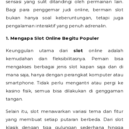
sensasi yang sulit ditandingi oleh permainan lain.
Bagi para penggemar judi online, bermain slot
bukan hanya soal keberuntungan, tetapi juga
pengalaman interaktif yang penuh adrenalin.
1. Mengapa Slot Online Begitu Populer
Keunggulan utama dari
slot
online adalah
kemudahan dan fleksibilitasnya. Pemain bisa
mengakses berbagai jenis slot kapan saja dan di
mana saja, hanya dengan perangkat komputer atau
smartphone. Tidak perlu mengantri atau pergi ke
kasino fisik, semua bisa dilakukan di genggaman
tangan.
Selain itu, slot menawarkan variasi tema dan fitur
yang membuat setiap putaran berbeda. Dari slot
klasik dengan tiga gulungan sederhana hingga