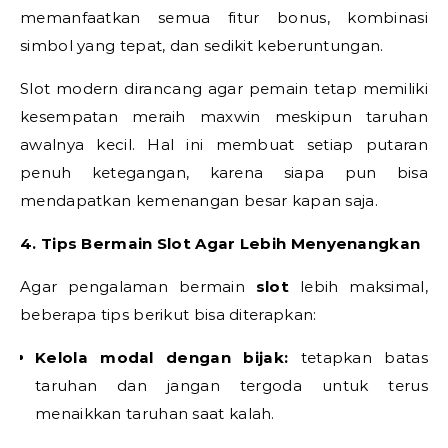
memanfaatkan semua fitur bonus, kombinasi
simbol yang tepat, dan sedikit keberuntungan.
Slot modern dirancang agar pemain tetap memiliki
kesempatan meraih maxwin meskipun taruhan
awalnya kecil. Hal ini membuat setiap putaran
penuh ketegangan, karena siapa pun bisa
mendapatkan kemenangan besar kapan saja.
4. Tips Bermain Slot Agar Lebih Menyenangkan
Agar pengalaman bermain
slot
lebih maksimal,
beberapa tips berikut bisa diterapkan:
Kelola modal dengan bijak:
tetapkan batas
taruhan dan jangan tergoda untuk terus
menaikkan taruhan saat kalah.