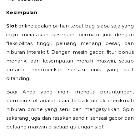
Kesimpulan
Slot
online adalah pilihan tepat bagi siapa saja yang
ingin merasakan keseruan bermain judi dengan
fleksibilitas tinggi, peluang menang besar, dan
hiburan interaktif. Dengan mesin gacor, fitur bonus
menarik, dan kesempatan meraih maxwin, setiap
putaran memberikan sensasi unik yang sulit
ditandingi.
Bagi Anda yang ingin menguji peruntungan,
bermain slot adalah cara terbaik untuk menikmati
hiburan online yang seru dan mengasyikkan. Spin
sekarang juga dan rasakan sendiri sensasi gacor dan
peluang maxwin di setiap gulungan slot!