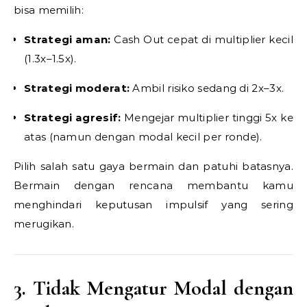
bisa memilih:
Strategi aman:
Cash Out cepat di multiplier kecil
(1.3x–1.5x).
Strategi moderat:
Ambil risiko sedang di 2x–3x.
Strategi agresif:
Mengejar multiplier tinggi 5x ke
atas (namun dengan modal kecil per ronde).
Pilih salah satu gaya bermain dan patuhi batasnya.
Bermain dengan rencana membantu kamu
menghindari keputusan impulsif yang sering
merugikan.
3. Tidak Mengatur Modal dengan