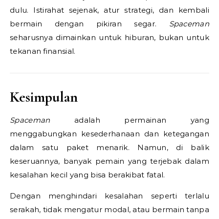
dulu. Istirahat sejenak, atur strategi, dan kembali
bermain dengan pikiran segar.
Spaceman
seharusnya dimainkan untuk hiburan, bukan untuk
tekanan finansial.
Kesimpulan
Spaceman
adalah permainan yang
menggabungkan kesederhanaan dan ketegangan
dalam satu paket menarik. Namun, di balik
keseruannya, banyak pemain yang terjebak dalam
kesalahan kecil yang bisa berakibat fatal.
Dengan menghindari kesalahan seperti terlalu
serakah, tidak mengatur modal, atau bermain tanpa