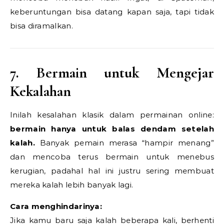
keberuntungan bisa datang kapan saja, tapi tidak
bisa diramalkan.
7. Bermain untuk Mengejar
Kekalahan
Inilah kesalahan klasik dalam permainan online:
bermain hanya untuk balas dendam setelah
kalah.
Banyak pemain merasa “hampir menang”
dan mencoba terus bermain untuk menebus
kerugian, padahal hal ini justru sering membuat
mereka kalah lebih banyak lagi.
Cara menghindarinya:
Jika kamu baru saja kalah beberapa kali, berhenti