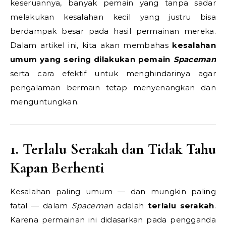
keseruannya, banyak pemain yang tanpa sadar
melakukan kesalahan kecil yang justru bisa
berdampak besar pada hasil permainan mereka.
Dalam artikel ini, kita akan membahas
kesalahan
umum yang sering dilakukan pemain
Spaceman
serta cara efektif untuk menghindarinya agar
pengalaman bermain tetap menyenangkan dan
menguntungkan.
1. Terlalu Serakah dan Tidak Tahu
Kapan Berhenti
Kesalahan paling umum — dan mungkin paling
fatal — dalam
Spaceman
adalah
terlalu serakah
.
Karena permainan ini didasarkan pada pengganda