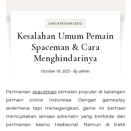
UNCATEGORIZED
Kesalahan Umum Pemain
Spaceman & Cara
Menghindarinya
October 18, 2025
- By
admin
Permainan
spaceman
semakin populer di kalangan
pemain online Indonesia. Dengan gameplay
sederhana tapi menegangkan, game ini berhasil
menciptakan sensasi adrenalin yang berbeda dari
permainan kasino tradisional. Namun di balik