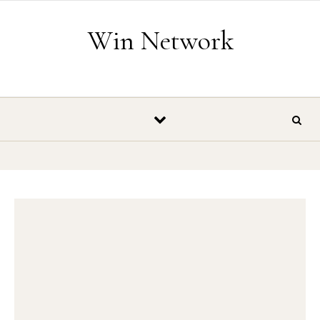
Skip to content
Win Network