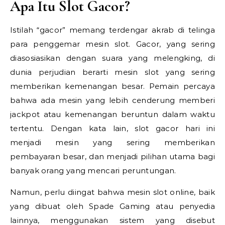
Apa Itu Slot Gacor?
Istilah “gacor” memang terdengar akrab di telinga
para penggemar mesin slot. Gacor, yang sering
diasosiasikan dengan suara yang melengking, di
dunia perjudian berarti mesin slot yang sering
memberikan kemenangan besar. Pemain percaya
bahwa ada mesin yang lebih cenderung memberi
jackpot atau kemenangan beruntun dalam waktu
tertentu. Dengan kata lain, slot gacor hari ini
menjadi mesin yang sering memberikan
pembayaran besar, dan menjadi pilihan utama bagi
banyak orang yang mencari peruntungan.
Namun, perlu diingat bahwa mesin slot online, baik
yang dibuat oleh Spade Gaming atau penyedia
lainnya, menggunakan sistem yang disebut