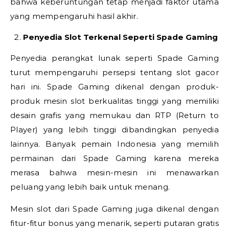
bahwa keberuntungan tetap menjadi faktor utama
yang mempengaruhi hasil akhir.
Penyedia Slot Terkenal Seperti Spade Gaming
Penyedia perangkat lunak seperti Spade Gaming
turut mempengaruhi persepsi tentang slot gacor
hari ini. Spade Gaming dikenal dengan produk-
produk mesin slot berkualitas tinggi yang memiliki
desain grafis yang memukau dan RTP (Return to
Player) yang lebih tinggi dibandingkan penyedia
lainnya. Banyak pemain Indonesia yang memilih
permainan dari Spade Gaming karena mereka
merasa bahwa mesin-mesin ini menawarkan
peluang yang lebih baik untuk menang.
Mesin slot dari Spade Gaming juga dikenal dengan
fitur-fitur bonus yang menarik, seperti putaran gratis