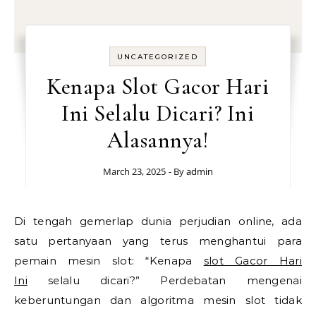
UNCATEGORIZED
Kenapa Slot Gacor Hari
Ini Selalu Dicari? Ini
Alasannya!
March 23, 2025
- By
admin
Di tengah gemerlap dunia perjudian online, ada
satu pertanyaan yang terus menghantui para
pemain mesin slot: “Kenapa
slot Gacor Hari
Ini
selalu dicari?” Perdebatan mengenai
keberuntungan dan algoritma mesin slot tidak