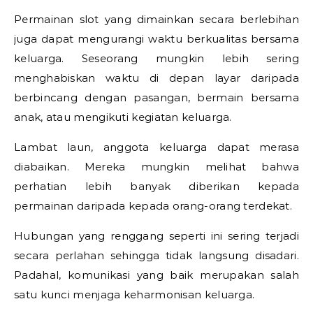
Permainan slot yang dimainkan secara berlebihan
juga dapat mengurangi waktu berkualitas bersama
keluarga. Seseorang mungkin lebih sering
menghabiskan waktu di depan layar daripada
berbincang dengan pasangan, bermain bersama
anak, atau mengikuti kegiatan keluarga.
Lambat laun, anggota keluarga dapat merasa
diabaikan. Mereka mungkin melihat bahwa
perhatian lebih banyak diberikan kepada
permainan daripada kepada orang-orang terdekat.
Hubungan yang renggang seperti ini sering terjadi
secara perlahan sehingga tidak langsung disadari.
Padahal, komunikasi yang baik merupakan salah
satu kunci menjaga keharmonisan keluarga.