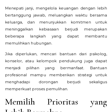
Menepati janji, mengelola keuangan dengan lebih
bertanggung jawab, meluangkan waktu bersama
keluarga, dan menunjukkan komitmen untuk
meninggalkan kebiasaan berjudi merupakan
beberapa langkah yang dapat membantu
memulihkan hubungan.
Jika diperlukan, mencari bantuan dari psikolog,
konselor, atau kelompok pendukung juga dapat
menjadi pilihan yang bermanfaat. Bantuan
profesional mampu memberikan strategi untuk
menghadapi dorongan berjudi sekaligus
memperkuat proses pemulihan.
Memilih Prioritas yang