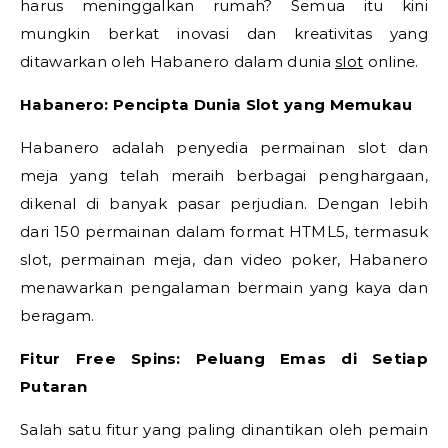
harus meninggalkan rumah? Semua itu kini
mungkin berkat inovasi dan kreativitas yang
ditawarkan oleh Habanero dalam dunia
slot
online.
Habanero: Pencipta Dunia Slot yang Memukau
Habanero adalah penyedia permainan slot dan
meja yang telah meraih berbagai penghargaan,
dikenal di banyak pasar perjudian. Dengan lebih
dari 150 permainan dalam format HTML5, termasuk
slot, permainan meja, dan video poker, Habanero
menawarkan pengalaman bermain yang kaya dan
beragam.
Fitur Free Spins: Peluang Emas di Setiap
Putaran
Salah satu fitur yang paling dinantikan oleh pemain