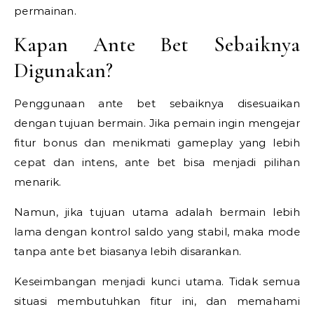
permainan.
Kapan Ante Bet Sebaiknya
Digunakan?
Penggunaan ante bet sebaiknya disesuaikan
dengan tujuan bermain. Jika pemain ingin mengejar
fitur bonus dan menikmati gameplay yang lebih
cepat dan intens, ante bet bisa menjadi pilihan
menarik.
Namun, jika tujuan utama adalah bermain lebih
lama dengan kontrol saldo yang stabil, maka mode
tanpa ante bet biasanya lebih disarankan.
Keseimbangan menjadi kunci utama. Tidak semua
situasi membutuhkan fitur ini, dan memahami