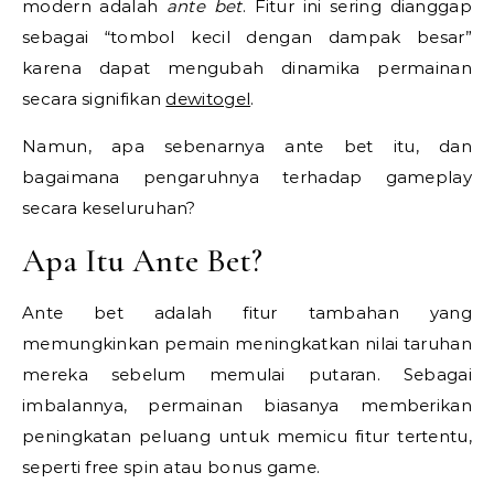
modern adalah
ante bet
. Fitur ini sering dianggap
sebagai “tombol kecil dengan dampak besar”
karena dapat mengubah dinamika permainan
secara signifikan
dewitogel
.
Namun, apa sebenarnya ante bet itu, dan
bagaimana pengaruhnya terhadap gameplay
secara keseluruhan?
Apa Itu Ante Bet?
Ante bet adalah fitur tambahan yang
memungkinkan pemain meningkatkan nilai taruhan
mereka sebelum memulai putaran. Sebagai
imbalannya, permainan biasanya memberikan
peningkatan peluang untuk memicu fitur tertentu,
seperti free spin atau bonus game.