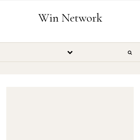
Skip to content
Win Network