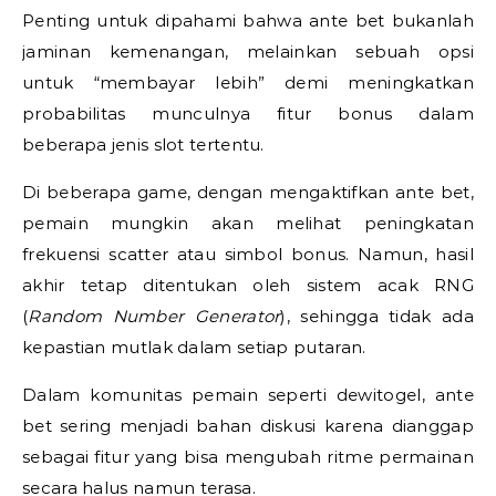
Penting untuk dipahami bahwa ante bet bukanlah
jaminan kemenangan, melainkan sebuah opsi
untuk “membayar lebih” demi meningkatkan
probabilitas munculnya fitur bonus dalam
beberapa jenis slot tertentu.
Di beberapa game, dengan mengaktifkan ante bet,
pemain mungkin akan melihat peningkatan
frekuensi scatter atau simbol bonus. Namun, hasil
akhir tetap ditentukan oleh sistem acak RNG
(
Random Number Generator
), sehingga tidak ada
kepastian mutlak dalam setiap putaran.
Dalam komunitas pemain seperti dewitogel, ante
bet sering menjadi bahan diskusi karena dianggap
sebagai fitur yang bisa mengubah ritme permainan
secara halus namun terasa.