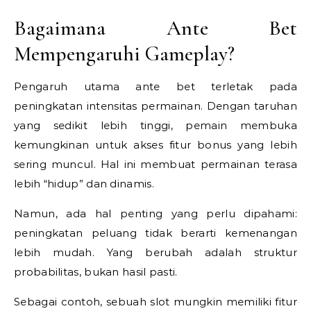
Bagaimana Ante Bet
Mempengaruhi Gameplay?
Pengaruh utama ante bet terletak pada
peningkatan intensitas permainan. Dengan taruhan
yang sedikit lebih tinggi, pemain membuka
kemungkinan untuk akses fitur bonus yang lebih
sering muncul. Hal ini membuat permainan terasa
lebih “hidup” dan dinamis.
Namun, ada hal penting yang perlu dipahami:
peningkatan peluang tidak berarti kemenangan
lebih mudah. Yang berubah adalah struktur
probabilitas, bukan hasil pasti.
Sebagai contoh, sebuah slot mungkin memiliki fitur